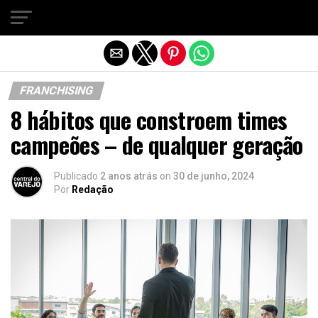
Sair da versão mobile
FRANCHISING
8 hábitos que constroem times
campeões – de qualquer geração
Publicado
2 anos atrás
on
30 de junho, 2024
Por
Redação