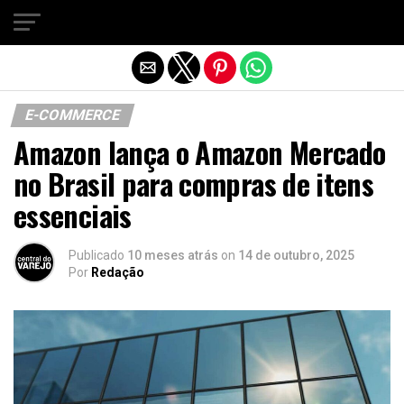
Sair da versão mobile
E-COMMERCE
Amazon lança o Amazon Mercado
no Brasil para compras de itens
essenciais
Publicado
10 meses atrás
on
14 de outubro, 2025
Por
Redação