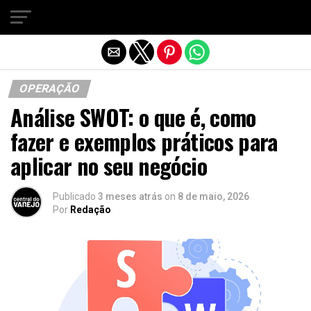
Sair da versão mobile
OPERAÇÃO
Análise SWOT: o que é, como
fazer e exemplos práticos para
aplicar no seu negócio
Publicado
3 meses atrás
on
8 de maio, 2026
Por
Redação