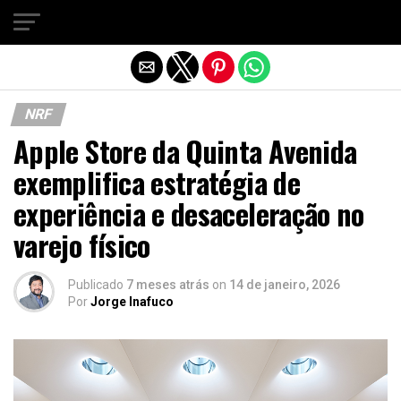
Sair da versão mobile
NRF
Apple Store da Quinta Avenida
exemplifica estratégia de
experiência e desaceleração no
varejo físico
Publicado
7 meses atrás
on
14 de janeiro, 2026
Por
Jorge Inafuco