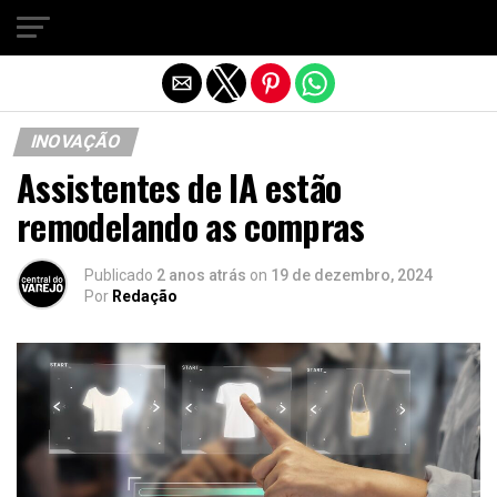
Sair da versão mobile
INOVAÇÃO
Assistentes de IA estão
remodelando as compras
Publicado
2 anos atrás
on
19 de dezembro, 2024
Por
Redação