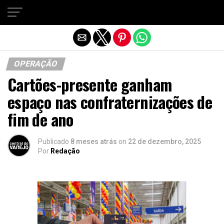
Sair da versão mobile
OPERAÇÃO
Cartões-presente ganham
espaço nas confraternizações de
fim de ano
Publicado
8 meses atrás
on
22 de dezembro, 2025
Por
Redação