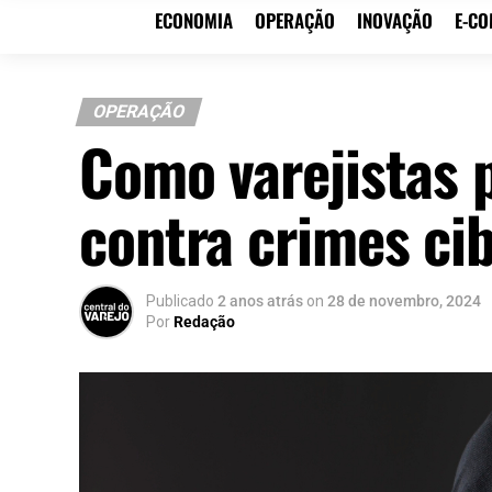
ECONOMIA
OPERAÇÃO
INOVAÇÃO
E-C
OPERAÇÃO
Como varejistas 
contra crimes ci
Publicado
2 anos atrás
on
28 de novembro, 2024
Por
Redação