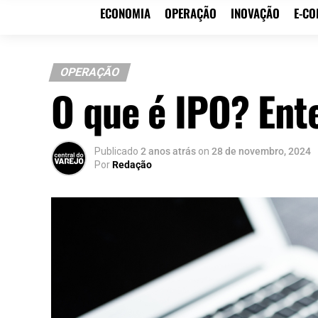
ECONOMIA
OPERAÇÃO
INOVAÇÃO
E-C
OPERAÇÃO
O que é IPO? Ent
Publicado
2 anos atrás
on
28 de novembro, 2024
Por
Redação