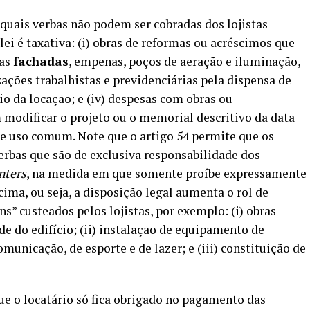
e quais verbas não podem ser cobradas dos lojistas
 lei é taxativa: (i) obras de reformas ou acréscimos que
das
fachadas
, empenas, poços de aeração e iluminação,
ações trabalhistas e previdenciárias pela dispensa de
io da locação; e (iv) despesas com obras ou
modificar o projeto ou o memorial descritivo da data
de uso comum. Note que o artigo 54 permite que os
erbas que são de exclusiva responsabilidade dos
nters
, na medida em que somente proíbe expressamente
o acima, ou seja, a disposição legal aumenta o rol de
” custeados pelos lojistas, por exemplo: (i) obras
de do edifício; (ii) instalação de equipamento de
omunicação, de esporte e de lazer; e (iii) constituição de
 que o locatário só fica obrigado no pagamento das