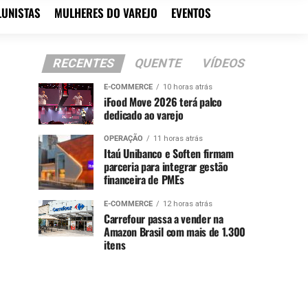
LUNISTAS
MULHERES DO VAREJO
EVENTOS
RECENTES
QUENTE
VÍDEOS
E-COMMERCE
10 horas atrás
iFood Move 2026 terá palco
dedicado ao varejo
OPERAÇÃO
11 horas atrás
Itaú Unibanco e Soften firmam
parceria para integrar gestão
financeira de PMEs
E-COMMERCE
12 horas atrás
Carrefour passa a vender na
Amazon Brasil com mais de 1.300
itens