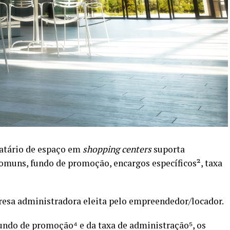
catário de espaço em
shopping centers
suporta
muns, fundo de promoção, encargos específicos², taxa
resa administradora eleita pelo empreendedor/locador.
fundo de promoção⁴ e da taxa de administração⁵, os