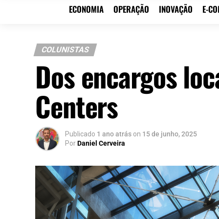
ECONOMIA
OPERAÇÃO
INOVAÇÃO
E-C
COLUNISTAS
Dos encargos loc
Centers
Publicado
1 ano atrás
on
15 de junho, 2025
Por
Daniel Cerveira