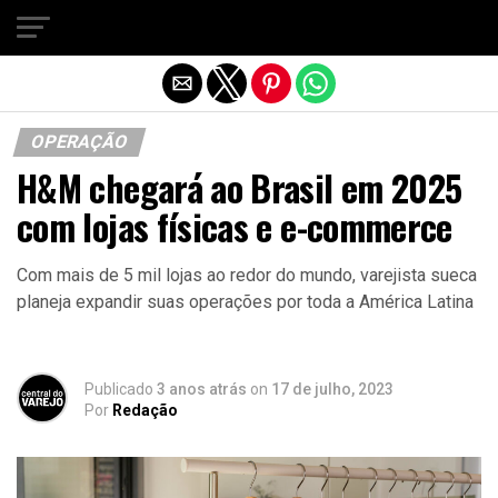
Sair da versão mobile
OPERAÇÃO
H&M chegará ao Brasil em 2025
com lojas físicas e e-commerce
Com mais de 5 mil lojas ao redor do mundo, varejista sueca
planeja expandir suas operações por toda a América Latina
Publicado
3 anos atrás
on
17 de julho, 2023
Por
Redação