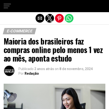
Sair da versão mobile
E-COMMERCE
Maioria dos brasileiros faz
compras online pelo menos 1 vez
ao mês, aponta estudo
Publicado
2 anos atrás
on
8 de novembro, 2024
Por
Redação