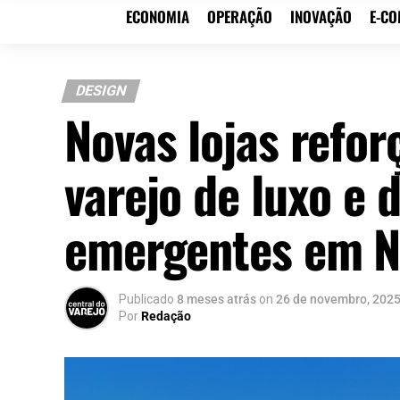
ECONOMIA
OPERAÇÃO
INOVAÇÃO
E-C
DESIGN
Novas lojas refo
varejo de luxo e 
emergentes em N
Publicado
8 meses atrás
on
26 de novembro, 202
Por
Redação