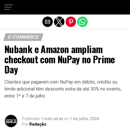
Sair da versão mobile
E-COMMERCE
Nubank e Amazon ampliam
checkout com NuPay no Prime
Day
Clientes que pagarem com NuPay em débito, crédito ou
limite adicional têm desconto extra de até 30% no evento,
entre 1º e 7 de julho
Publicado
1 mês atrás
on
1 de julho, 2026
Por
Redação