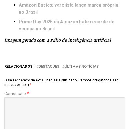
Amazon Basics: varejista lança marca própria
no Brasil
Prime Day 2025 da Amazon bate recorde de
vendas no Brasil
Imagem gerada com auxílio de inteligência artificial
RELACIONADOS:
DESTAQUES
ÚLTIMAS NOTÍCIAS
O seu endereço de e-mail não será publicado.
Campos obrigatórios são
marcados com
*
Comentário
*