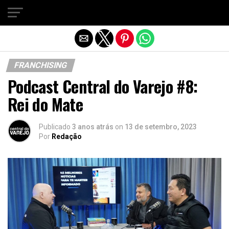
Sair da versão mobile
FRANCHISING
Podcast Central do Varejo #8:
Rei do Mate
Publicado
3 anos atrás
on
13 de setembro, 2023
Por
Redação