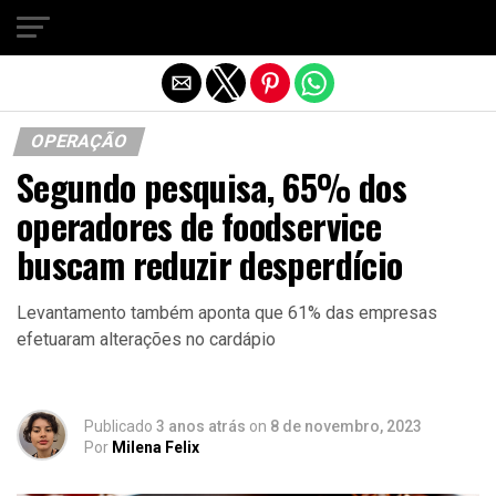
Sair da versão mobile
OPERAÇÃO
Segundo pesquisa, 65% dos
operadores de foodservice
buscam reduzir desperdício
Levantamento também aponta que 61% das empresas
efetuaram alterações no cardápio
Publicado
3 anos atrás
on
8 de novembro, 2023
Por
Milena Felix