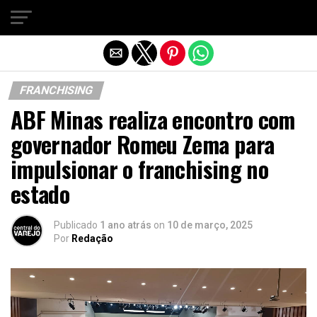
Sair da versão mobile
FRANCHISING
ABF Minas realiza encontro com
governador Romeu Zema para
impulsionar o franchising no
estado
Publicado
1 ano atrás
on
10 de março, 2025
Por
Redação