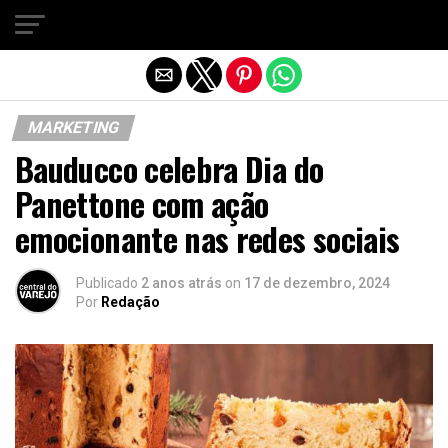
Sair da versão mobile
MARKETING
Bauducco celebra Dia do
Panettone com ação
emocionante nas redes sociais
Publicado
2 anos atrás
on
17 de dezembro, 2024
Por
Redação