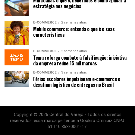
Multicanal: o que é, benefícios e como aplicar a
estratégia nos negócios
E-COMMERCE
2 semanas atrás
Mobile commerce: entenda o que é e suas
características
E-COMMERCE
2 semanas atrás
Temu reforça combate à falsificação; iniciativa
da empresa reúne 15 mil marcas
E-COMMERCE
3 semanas atrás
Férias escolares impulsionam e-commerce e
desafiam logística de entregas no Brasil
Copyright © 2026 Central do Varejo - Todos os direitos
reservados. essa marca pertence a Goakira Omnibiz CNPJ:
51.110.853/0001-17.