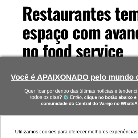
Restaurantes te
espaço com avanç
no food service
Consumidores buscam cada vez mais experiê
Você é APAIXONADO pelo mundo d
Nesse cenário, novas operações licenciadas
Brasil.
Quer ficar por dentro das últimas notícias e tendênci
todos os dias?
Então,
clique no botão abaixo e 
comunidade do Central do Varejo no Whats
Publicado
15 horas atrás
on
7 de agosto, 2026
Por
Murilo Rocha
CLIQUE AQUI PARA RECEBER 
Utilizamos cookies para oferecer melhores experiências
NOTÍCIAS DIRETO NO SEU WHAT