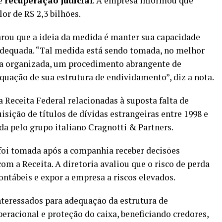
de
recuperação judicial
. A empresa informou que
or de R$ 2,3 bilhões.
ou que a ideia da medida é manter sua capacidade
 adequada. “Tal medida está sendo tomada, no melhor
ma organizada, um procedimento abrangente de
uação de sua estrutura de endividamento”, diz a nota.
 Receita Federal relacionadas à suposta falta de
ição de títulos de dívidas estrangeiras entre 1998 e
a pelo grupo italiano Cragnotti & Partners.
 foi tomada após a companhia receber decisões
 com a
Receita
. A diretoria avaliou que o risco de perda
ontábeis e expor a empresa a riscos elevados.
nteressados para adequação da estrutura de
acional e proteção do caixa, beneficiando credores,