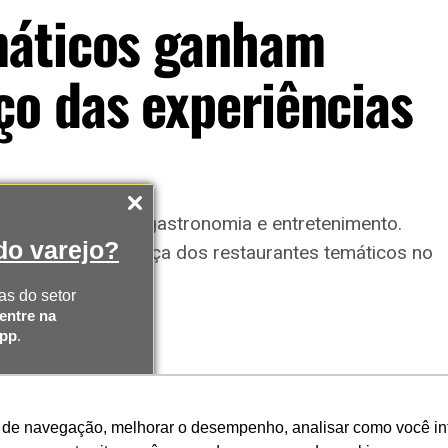
máticos ganham
o das experiências
ncias que unem gastronomia e entretenimento.
o varejo?
 ampliam a presença dos restaurantes temáticos no
as do setor
entre na
App
.
AS
 de navegação, melhorar o desempenho, analisar como você inte
SAPP