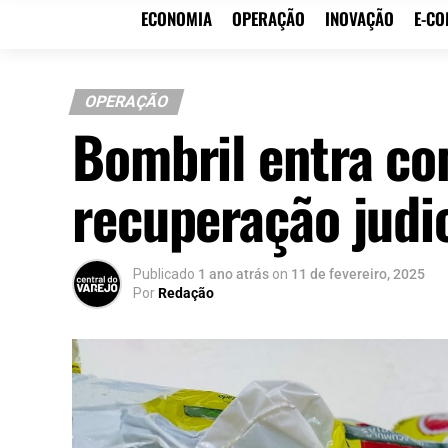
ECONOMIA
OPERAÇÃO
INOVAÇÃO
E-C
OPERAÇÃO
Bombril entra co
recuperação judic
Publicado
1 ano atrás
on
11 de fevereiro, 2025
Por
Redação