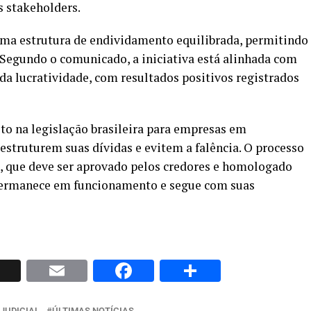
s stakeholders.
ma estrutura de endividamento equilibrada, permitindo
 Segundo o comunicado, a iniciativa está alinhada com
da lucratividade, com resultados positivos registrados
to na legislação brasileira para empresas em
eestruturem suas dívidas e evitem a falência. O processo
o, que deve ser aprovado pelos credores e homologado
 permanece em funcionamento e segue com suas
p
nkedIn
X
Email
Facebook
Share
JUDICIAL
ÚLTIMAS NOTÍCIAS