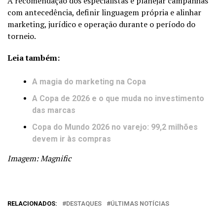
A recomendação dos especialistas é planejar campanhas
com antecedência, definir linguagem própria e alinhar
marketing, jurídico e operação durante o período do
torneio.
Leia também:
A magia do marketing na Copa
A Copa de 2026 e o que muda no investimento
das marcas
Copa do Mundo 2026 no varejo: 99,2 milhões
devem ir às compras
Imagem: Magnific
RELACIONADOS:
DESTAQUES
ÚLTIMAS NOTÍCIAS