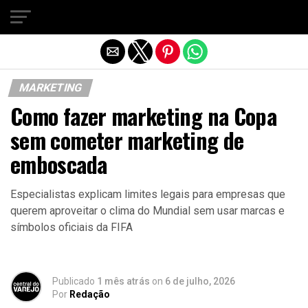
Sair da versão mobile
MARKETING
Como fazer marketing na Copa
sem cometer marketing de
emboscada
Especialistas explicam limites legais para empresas que
querem aproveitar o clima do Mundial sem usar marcas e
símbolos oficiais da FIFA
Publicado
1 mês atrás
on
6 de julho, 2026
Por
Redação