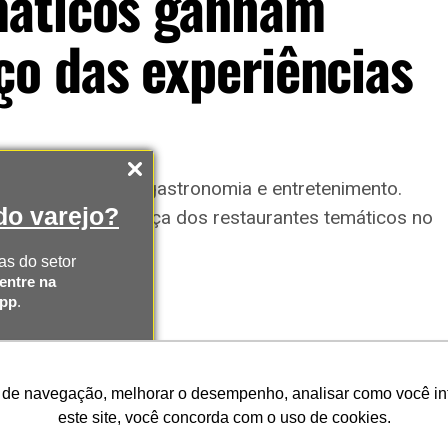
máticos ganham
o das experiências
ncias que unem gastronomia e entretenimento.
o varejo?
 ampliam a presença dos restaurantes temáticos no
as do setor
entre na
App
.
AS
 de navegação, melhorar o desempenho, analisar como você inte
SAPP
este site, você concorda com o uso de cookies.