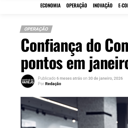
ECONOMIA
OPERAÇÃO
INOVAÇÃO
E-C
OPERAÇÃO
Confiança do Com
pontos em janeir
Publicado
6 meses atrás
on
30 de janeiro, 2026
Por
Redação