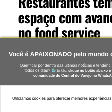
Restaurantes te
espaço com avanç
no food service
Consumidores buscam cada vez mais experiê
Você é APAIXONADO pelo mundo d
Nesse cenário, novas operações licenciadas
Brasil.
Quer ficar por dentro das últimas notícias e tendênci
todos os dias?
Então,
clique no botão abaixo e 
comunidade do Central do Varejo no Whats
Publicado
13 horas atrás
on
7 de agosto, 2026
Por
Murilo Rocha
CLIQUE AQUI PARA RECEBER 
Utilizamos cookies para oferecer melhores experiências
NOTÍCIAS DIRETO NO SEU WHAT