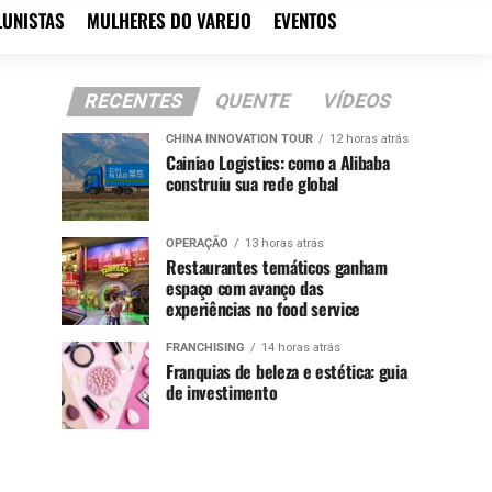
LUNISTAS
MULHERES DO VAREJO
EVENTOS
RECENTES
QUENTE
VÍDEOS
CHINA INNOVATION TOUR
12 horas atrás
Cainiao Logistics: como a Alibaba
construiu sua rede global
OPERAÇÃO
13 horas atrás
Restaurantes temáticos ganham
espaço com avanço das
experiências no food service
FRANCHISING
14 horas atrás
Franquias de beleza e estética: guia
de investimento