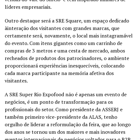
líderes empresariais.
Outro destaque será a SRE Square, um espaço dedicado
à
interação
dos visitantes
com grandes marcas
,
que
certamente será, novamente,
o local mais
instagramável
do evento. Com itens gigantes como um carrinho de
compras de 3 metros e uma cesta de mercado
, ambos
rechead
os
de produtos
dos
patrocinadores
,
o
ambiente
proporcionará experiências inesquecíveis
, colocando
cada marca participante na memória afetiva dos
visitantes.
A SRE Super Rio
Expofood
não é apenas um evento de
negócios, é um ponto de transformação para os
profissionais do setor. Como presidente da ASSERJ e
também primeiro vice-presidente da ALAS, tenho
orgulho de liderar a reformulação da feira, que ao longo
dos anos se tornou um dos maiores e mais inovadores
eventos internacionais
de negócios voltado
s
para o B2B
.