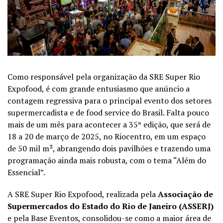
Como responsável pela organização da SRE Super Rio
Expofood
, é com grande entusiasmo que an
ú
ncio a
contagem regressiva para o principal evento do
s
setor
es
supermercadista
e de
food
service
do Brasil. Falta pouco
mais de um mês para a
contecer a
35ª ediçã
o
, que
será de
18 a 20 de março de 2025, no Riocentro, em um espaço
de 50 mil m², abrangendo dois pavilhões e trazendo uma
programação ainda mais robusta, com o tema “Além do
Essencial”.
A SRE Super Rio
Expofood
,
realizada
pela
Associação de
Supermercados do Estado do Rio de Janeiro (ASSERJ)
e pela Base Eventos, consolidou-se como a maior área de