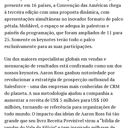
presente
em 16 países, a Convenção das Américas chega
à terceira edição com uma proposta dinâmica,
com
apresentações simultâneas
no inovador
formato de
palco
pétala
.
Moldável,
o espaço
se adequa às palestras e
painéis da programação
, que foram ampliados de 11 para
25.
Somente os
k
e
ynotes
terão
tod
o
o
palco
exclusivamente para as suas participações.
Um dos maiores especialistas globais em vendas e
mensuração de resultados
está confirmado
como um dos
nossos
keynotes
. Aaron
Ross
ganhou notoriedade
por
revolucionar a estratégia de prospecção
outbound
da
Salesforce
– uma das empresas mais conhecidas de CRM
do planeta. A sua metodologia ajudou a companhia a
aumentar a receita de US$ 5 milhões para US$ 100
milhões, t
ornando
-se referência para organizações de
todo mundo. O impacto
das
ideias
de Aaron Ross
foi tão
grande que seu livro Receita Previsível virou a “bíblia de
vendas do Vale do Silício” e tem inspirado milhares de