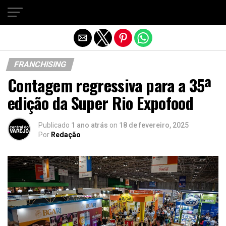
Sair da versão mobile
FRANCHISING
Contagem regressiva para a 35ª
edição da Super Rio Expofood
Publicado
1 ano atrás
on
18 de fevereiro, 2025
Por
Redação