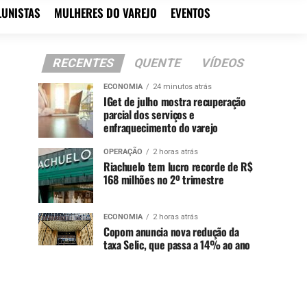
LUNISTAS
MULHERES DO VAREJO
EVENTOS
RECENTES
QUENTE
VÍDEOS
ECONOMIA
24 minutos atrás
IGet de julho mostra recuperação
parcial dos serviços e
enfraquecimento do varejo
OPERAÇÃO
2 horas atrás
Riachuelo tem lucro recorde de R$
168 milhões no 2º trimestre
ECONOMIA
2 horas atrás
Copom anuncia nova redução da
taxa Selic, que passa a 14% ao ano