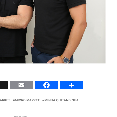
p
nkedIn
X
Email
Facebook
Share
ARKET
MICRO MARKET
MINHA QUITANDINHA
PRÓXIMO