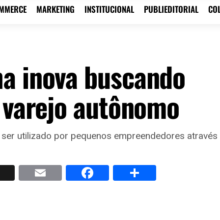
OMMERCE
MARKETING
INSTITUCIONAL
PUBLIEDITORIAL
CO
ha inova buscando
o varejo autônomo
á ser utilizado por pequenos empreendedores através
p
nkedIn
X
Email
Facebook
Share