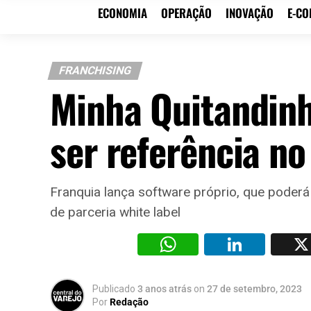
ECONOMIA
OPERAÇÃO
INOVAÇÃO
E-C
FRANCHISING
Minha Quitandin
ser referência n
Franquia lança software próprio, que poder
de parceria white label
WhatsAp
Li
Publicado
3 anos atrás
on
27 de setembro, 2023
Por
Redação