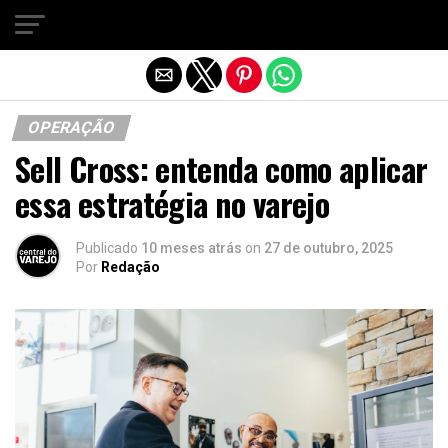
Sair da versão mobile
OPERAÇÃO
Sell Cross: entenda como aplicar
essa estratégia no varejo
Publicado
10 meses atrás
on
27 de outubro, 2025
Por
Redação