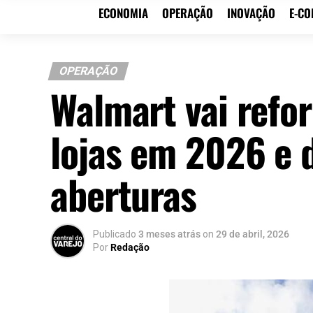
ECONOMIA
OPERAÇÃO
INOVAÇÃO
E-C
OPERAÇÃO
Walmart vai refo
lojas em 2026 e 
aberturas
Publicado
3 meses atrás
on
29 de abril, 2026
Por
Redação