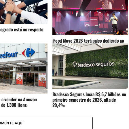
segredo está no respeito
iFood Move 2026 terá palco dedicado ao
varejo
Bradesco Seguros lucra R$ 5,7 bilhões no
a a vender na Amazon
primeiro semestre de 2026, alta de
 de 1.300 itens
20,4%
OMENTE AQUI