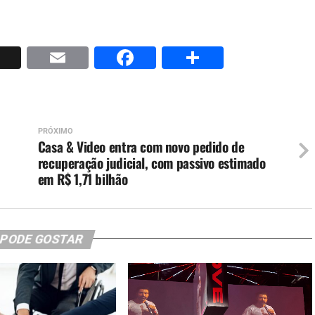
p
nkedIn
X
Email
Facebook
Share
PRÓXIMO
Casa & Video entra com novo pedido de
recuperação judicial, com passivo estimado
em R$ 1,71 bilhão
 PODE GOSTAR