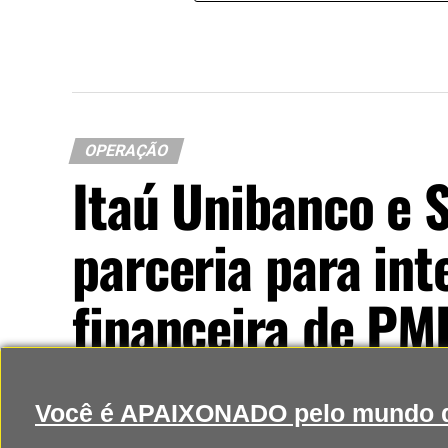
OPERAÇÃO
Itaú Unibanco e 
parceria para int
financeira de PM
Integração entre o ERP da Soften e os servi
Você é APAIXONADO pelo mundo d
reduzir retrabalho e facilitar a gestão das