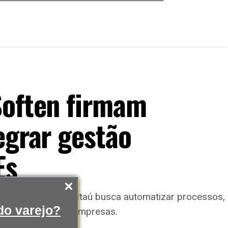
Soften firmam
egrar gestão
Es
ços financeiros do Itaú busca automatizar processos,
o varejo?
 pequenas e médias empresas.