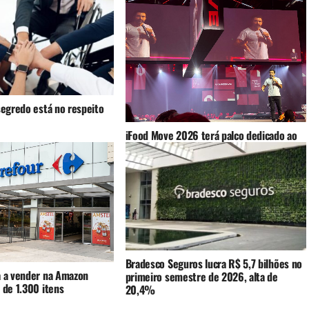
segredo está no respeito
iFood Move 2026 terá palco dedicado ao
varejo
Bradesco Seguros lucra R$ 5,7 bilhões no
a a vender na Amazon
primeiro semestre de 2026, alta de
 de 1.300 itens
20,4%