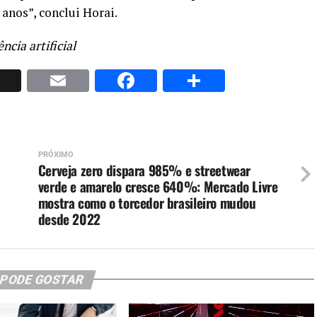
anos”, conclui Horai.
cia artificial
p
nkedIn
X
Email
Facebook
Share
PRÓXIMO
Cerveja zero dispara 985% e streetwear
verde e amarelo cresce 640%: Mercado Livre
mostra como o torcedor brasileiro mudou
desde 2022
 PODE GOSTAR