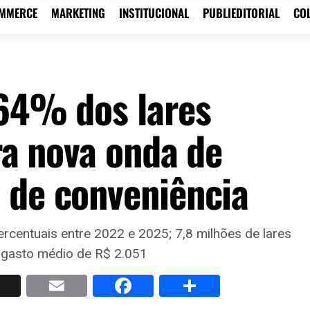
OMMERCE
MARKETING
INSTITUCIONAL
PUBLIEDITORIAL
CO
 64% dos lares
era nova onda de
 de conveniência
rcentuais entre 2022 e 2025; 7,8 milhões de lares
gasto médio de R$ 2.051
p
nkedIn
X
Email
Facebook
Share