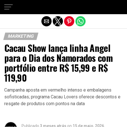
Sair da versão mobile
MARKETING
Cacau Show lança linha Angel
para o Dia dos Namorados com
portfólio entre R$ 15,99 e R$
119,90
Campanha aposta em vermelho intenso e embalagens
sofisticadas; programa Cacau Lovers oferece descontos e
resgate de produtos com pontos na data
Publicado
3 meses atrás
on
15 de maio, 2026