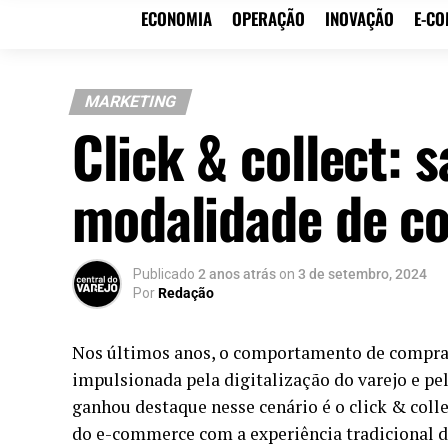
ECONOMIA
OPERAÇÃO
INOVAÇÃO
E-C
MARKETING
Click & collect: 
modalidade de c
Publicado
2 anos atrás
on
3 de setembro, 2024
Por
Redação
Nos últimos anos, o comportamento de compra
impulsionada pela digitalização do varejo e pe
ganhou destaque nesse cenário é o click & col
do e-commerce com a experiência tradicional d