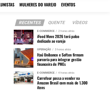
LUNISTAS
MULHERES DO VAREJO
EVENTOS
RECENTES
QUENTE
VÍDEOS
E-COMMERCE
2 horas atrás
iFood Move 2026 terá palco
dedicado ao varejo
OPERAÇÃO
3 horas atrás
Itaú Unibanco e Soften firmam
parceria para integrar gestão
financeira de PMEs
E-COMMERCE
4 horas atrás
Carrefour passa a vender na
Amazon Brasil com mais de 1.300
itens