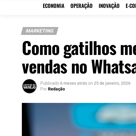
ECONOMIA
OPERAÇÃO
INOVAÇÃO
E-C
MARKETING
Como gatilhos me
vendas no Whats
Publicado
6 meses atrás
on
25 de janeiro, 2026
Por
Redação