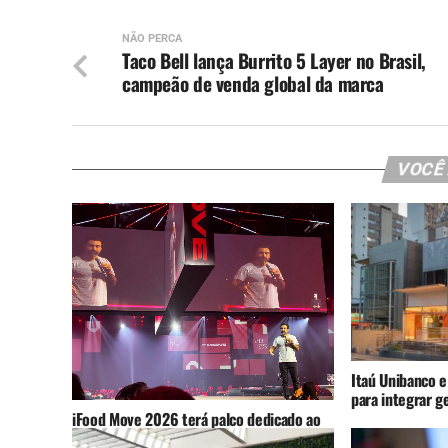
NÃO PERCA
Taco Bell lança Burrito 5 Layer no Brasil,
campeão de venda global da marca
VOCÊ
Itaú Unibanco e
para integrar g
iFood Move 2026 terá palco dedicado ao
varejo