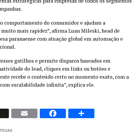
entas estratégicas para empresas de todos os segmentos
ampanhas.
 o comportamento do consumidor e ajudam a
muito mais rapidez”, afirma Luan Mileski, head de
resa paranaense com atuação global em automação e
cional.
esses gatilhos e permite disparos baseados em
tividade do lead, cliques em links ou botões e
cliente recebe o conteúdo certo no momento exato, com a
m escalabilidade infinita”, explica ele.
p
nkedIn
X
Email
Facebook
Share
TÍCIAS