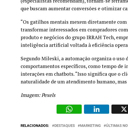
(especialistas recomendam), tornam-se ferram
que buscam aumentar conversões e otimizar c
“Os gatilhos mentais mexem diretamente com
transformar interessados em compradores com 
produto e negócios do grupo IRRAH Tech, emp
inteligência artificial voltada à eficiência opera
Segundo Mileski, a automação organiza o uso d
comportamentos específicos, como tempo de ina
interações em chatbots. “Isso significa que o 
naturalidade de um atendimento humano, mas co
Imagem: Pexels
WhatsAp
Li
RELACIONADOS:
DESTAQUES
MARKETING
ÚLTIMAS NO