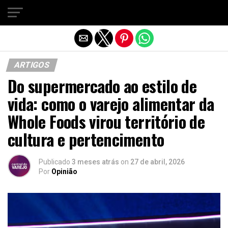
Sair da versão mobile
ARTIGOS
Do supermercado ao estilo de
vida: como o varejo alimentar da
Whole Foods virou território de
cultura e pertencimento
Publicado
3 meses atrás
on
27 de abril, 2026
Por
Opinião