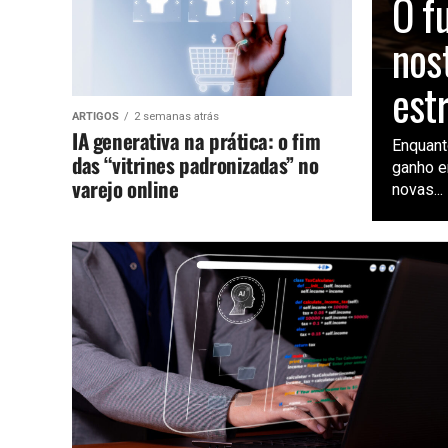
O fu
nos
est
ARTIGOS
2 semanas atrás
IA generativa na prática: o fim
Enquanto
das “vitrines padronizadas” no
ganho e
varejo online
novas...