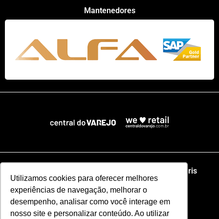
Mantenedores
Home
NRF
NRA Chicago
NRF Paris
Utilizamos cookies para oferecer melhores
experiências de navegação, melhorar o
Web Summit Lisboa
Web Summit Rio
desempenho, analisar como você interage em
nosso site e personalizar conteúdo. Ao utilizar
Especial NRF2026