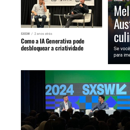
SXSW
2
Mel
Aus
culi
SXSW
2 anos atrás
Como a IA Generativa pode
desbloquear a criatividade
Se você
para ime