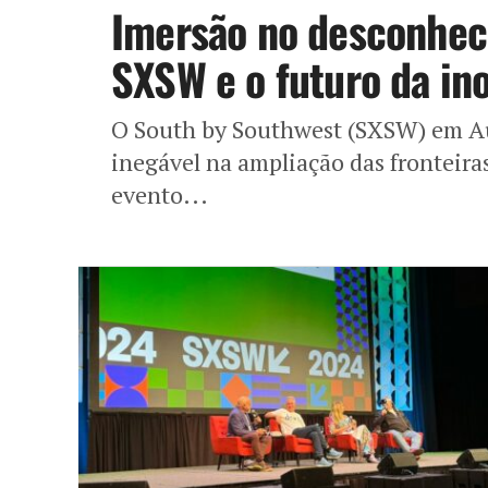
Imersão no desconheci
SXSW e o futuro da in
O South by Southwest (SXSW) em Au
inegável na ampliação das fronteir
evento...