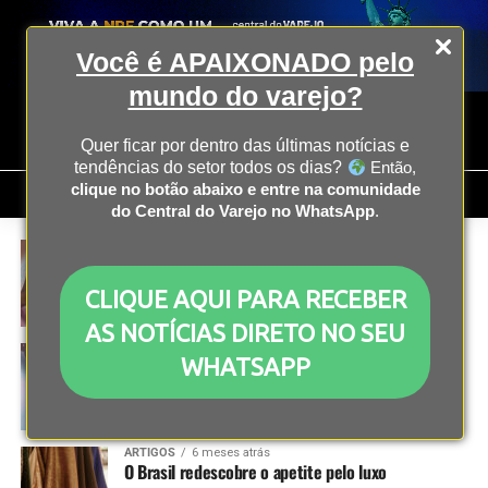
Você é APAIXONADO pelo
mundo do varejo?
Quer ficar por dentro das últimas notícias e
tendências do setor todos os dias?
Então,
clique no botão abaixo e entre na comunidade
do Central do Varejo no WhatsApp
.
ARTIGOS
6 meses atrás
Customer Experience em tempos de tarifas,
custos elevados e pressão por margem
CLIQUE AQUI PARA RECEBER
AS NOTÍCIAS DIRETO NO SEU
ARTIGOS
6 meses atrás
WHATSAPP
Varejo na era da IA: quando tecnologia, cultura e
pessoas evoluem juntas
ARTIGOS
6 meses atrás
O Brasil redescobre o apetite pelo luxo