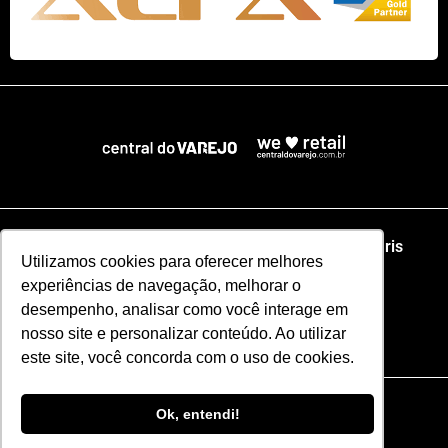
Home
NRF
NRA Chicago
NRF Paris
Utilizamos cookies para oferecer melhores
experiências de navegação, melhorar o
Web Summit Lisboa
Web Summit Rio
desempenho, analisar como você interage em
nosso site e personalizar conteúdo. Ao utilizar
Especial NRF2026
este site, você concorda com o uso de cookies.
Razão Social: CENTRAL DO VAREJO LTDA
Ok, entendi!
CNPJ: 51.110.853/0001-17