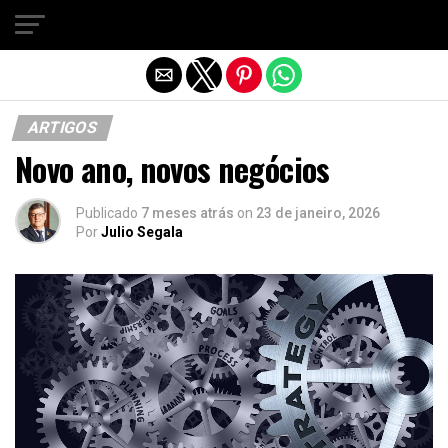
Sair da versão mobile
ARTIGOS
Novo ano, novos negócios
Publicado
7 meses atrás
on
23 de janeiro, 2026
Por
Julio Segala