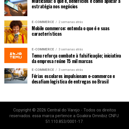
Multicanal: o que é, benefícios e como aplicar a
estratégia nos negócios
E-COMMERCE
2 semanas atrás
Mobile commerce: entenda o que é e suas
características
E-COMMERCE
3 semanas atrás
Temu reforça combate à falsificação; iniciativa
da empresa reúne 15 mil marcas
E-COMMERCE
3 semanas atrás
Férias escolares impulsionam e-commerce e
desafiam logística de entregas no Brasil
Copyright © 2026 Central do Varejo - Todos os direitos
reservados. essa marca pertence a Goakira Omnibiz CNPJ:
51.110.853/0001-17.