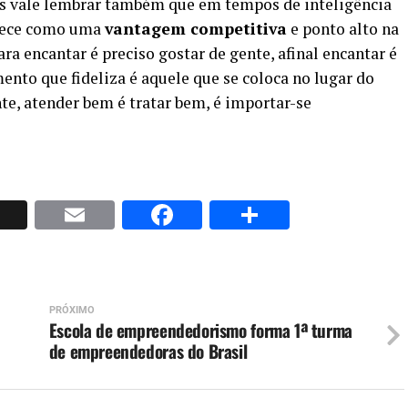
as vale lembrar também que em tempos de inteligência
anece como uma
vantagem competitiva
e ponto alto na
a encantar é preciso gostar de gente, afinal encantar é
nto que fideliza é aquele que se coloca no lugar do
te, atender bem é tratar bem, é importar-se
p
nkedIn
X
Email
Facebook
Share
PRÓXIMO
Escola de empreendedorismo forma 1ª turma
de empreendedoras do Brasil