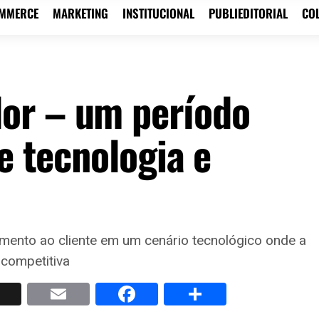
OMMERCE
MARKETING
INSTITUCIONAL
PUBLIEDITORIAL
CO
or – um período
re tecnologia e
imento ao cliente em um cenário tecnológico onde a
competitiva
p
nkedIn
X
Email
Facebook
Share