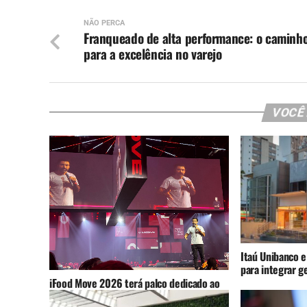
NÃO PERCA
Franqueado de alta performance: o caminh
para a excelência no varejo
VOCÊ
Itaú Unibanco e
para integrar g
iFood Move 2026 terá palco dedicado ao
varejo