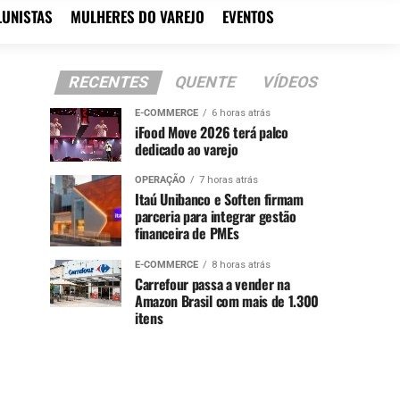
LUNISTAS
MULHERES DO VAREJO
EVENTOS
RECENTES
QUENTE
VÍDEOS
E-COMMERCE
6 horas atrás
iFood Move 2026 terá palco
dedicado ao varejo
OPERAÇÃO
7 horas atrás
Itaú Unibanco e Soften firmam
parceria para integrar gestão
financeira de PMEs
E-COMMERCE
8 horas atrás
Carrefour passa a vender na
Amazon Brasil com mais de 1.300
itens