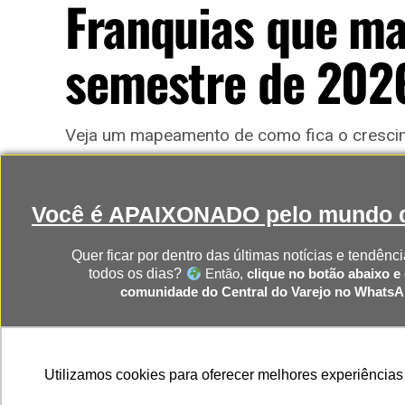
Franquias que ma
semestre de 202
Veja um mapeamento de como fica o crescim
expandiram nos primeiros meses de 2026
Você é APAIXONADO pelo mundo d
Publicado
1 dia atrás
on
5 de agosto, 2026
Quer ficar por dentro das últimas notícias e tendênci
Por
Redação
todos os dias?
Então,
clique no botão abaixo e 
comunidade do Central do Varejo no Whats
CLIQUE AQUI PARA RECEBER 
Utilizamos cookies para oferecer melhores experiências
NOTÍCIAS DIRETO NO SEU WHAT