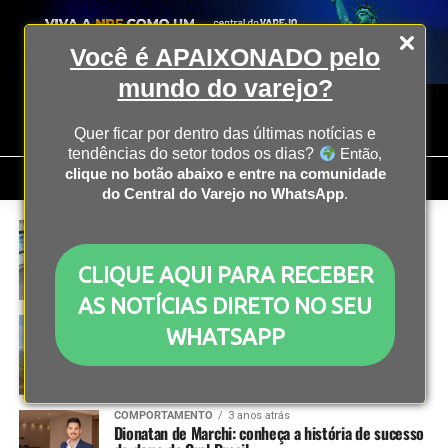
Você é APAIXONADO pelo
mundo do varejo?
Quer ficar por dentro das últimas notícias e
tendências do setor todos os dias?
Então,
clique no botão abaixo e entre na comunidade
do Central do Varejo no WhatsApp
.
INOVAÇÃO
3 anos atrás
TOTVS anuncia novas soluções com IA para varejo
CLIQUE AQUI PARA RECEBER
AS NOTÍCIAS DIRETO NO SEU
INOVAÇÃO
3 anos atrás
WHATSAPP
Natural One inaugura projeto focado em
sustentabilidade
COMPORTAMENTO
3 anos atrás
Dionatan de Marchi: conheça a história de sucesso