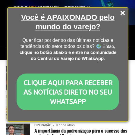
Você é APAIXONADO pelo
mundo do varejo?
Quer ficar por dentro das últimas notícias e
tendências do setor todos os dias?
Então,
clique no botão abaixo e entre na comunidade
do Central do Varejo no WhatsApp
.
OPERAÇÃO
3 anos atrás
Lojas de construção passam por reinvenção após
pandemia
CLIQUE AQUI PARA RECEBER
AS NOTÍCIAS DIRETO NO SEU
OPERAÇÃO
3 anos atrás
WHATSAPP
Coteminas, parceira da Shein, anuncia demissão
em massa em SC
OPERAÇÃO
3 anos atrás
A importância da padronização para o sucesso das