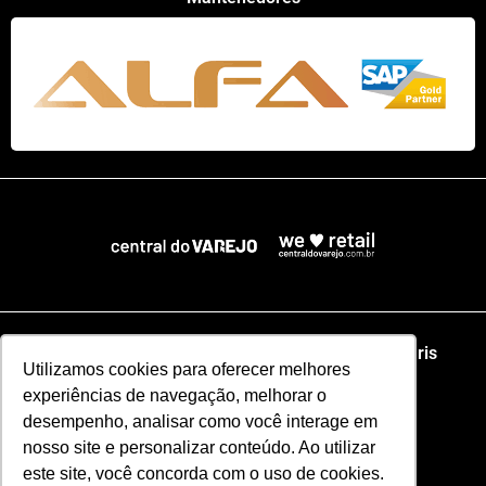
Home
NRF
NRA Chicago
NRF Paris
Utilizamos cookies para oferecer melhores
experiências de navegação, melhorar o
Web Summit Lisboa
Web Summit Rio
desempenho, analisar como você interage em
nosso site e personalizar conteúdo. Ao utilizar
Especial NRF2026
este site, você concorda com o uso de cookies.