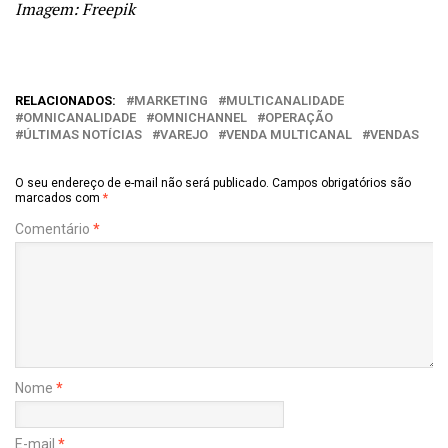
Imagem: Freepik
RELACIONADOS:
MARKETING
MULTICANALIDADE
OMNICANALIDADE
OMNICHANNEL
OPERAÇÃO
ÚLTIMAS NOTÍCIAS
VAREJO
VENDA MULTICANAL
VENDAS
O seu endereço de e-mail não será publicado.
Campos obrigatórios são
marcados com
*
Comentário
*
Nome
*
E-mail
*