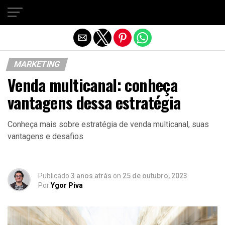
Sair da versão mobile
MARKETING
Venda multicanal: conheça
vantagens dessa estratégia
Conheça mais sobre estratégia de venda multicanal, suas
vantagens e desafios
Publicado
3 anos atrás
on
25 de outubro, 2023
Por
Ygor Piva