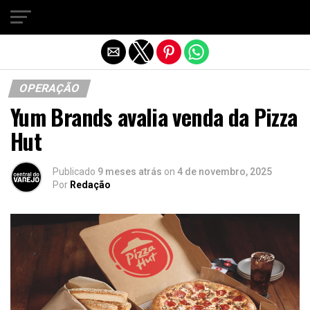
Sair da versão mobile
OPERAÇÃO
Yum Brands avalia venda da Pizza
Hut
Publicado
9 meses atrás
on
4 de novembro, 2025
Por
Redação