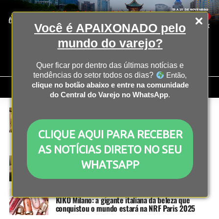
Você é APAIXONADO pelo
mundo do varejo?
Quer ficar por dentro das últimas notícias e
tendências do setor todos os dias?
Então,
clique no botão abaixo e entre na comunidade
do Central do Varejo no WhatsApp
.
NRF PARIS
1 ano atrás
Scarpe & Scarpe leva à NRF Paris 2025 a
experiência de décadas no varejo de calçados e o
CLIQUE AQUI PARA RECEBER
olhar estratégico sobre o futuro da cadeia de
suprimentos
AS NOTÍCIAS DIRETO NO SEU
NRF PARIS
1 ano atrás
WHATSAPP
Usando o digital para impulsionar a expansão
NRF PARIS
1 ano atrás
KIKO Milano: a gigante italiana da beleza que
conquistou o mundo estará na NRF Paris 2025