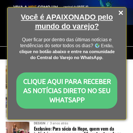
Você é APAIXONADO pelo
mundo do varejo?
Quer ficar por dentro das últimas notícias e
tendências do setor todos os dias?
Então,
clique no botão abaixo e entre na comunidade
do Central do Varejo no WhatsApp
.
INOVAÇÃO
3 anos atrás
Calçados Bibi une modernidade e diversão para
cativar as crianças
CLIQUE AQUI PARA RECEBER
AS NOTÍCIAS DIRETO NO SEU
DESIGN
3 anos atrás
WHATSAPP
Com foco no mercado de presentes, Nutty
Bavarian vai lançar loja de rua
DESIGN
3 anos atrás
Exclusivo: Para sócia da Hope, quem vem da