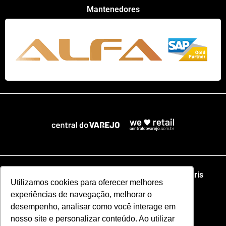
Mantenedores
Home
NRF
NRA Chicago
NRF Paris
Utilizamos cookies para oferecer melhores
experiências de navegação, melhorar o
Web Summit Lisboa
Web Summit Rio
desempenho, analisar como você interage em
nosso site e personalizar conteúdo. Ao utilizar
Especial NRF2026