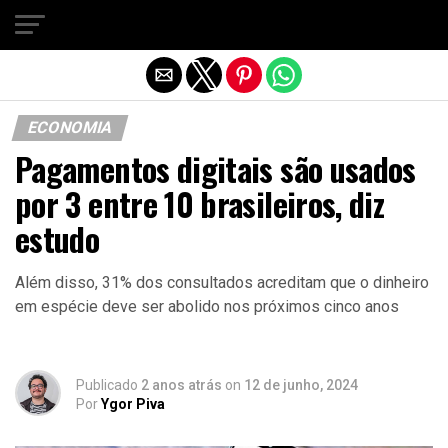
Sair da versão mobile
ECONOMIA
Pagamentos digitais são usados
por 3 entre 10 brasileiros, diz
estudo
Além disso, 31% dos consultados acreditam que o dinheiro
em espécie deve ser abolido nos próximos cinco anos
Publicado
2 anos atrás
on
12 de junho, 2024
Por
Ygor Piva