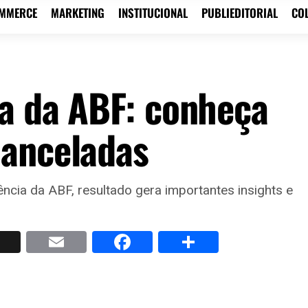
OMMERCE
MARKETING
INSTITUCIONAL
PUBLIEDITORIAL
CO
ia da ABF: conheça
hanceladas
cia da ABF, resultado gera importantes insights e
p
nkedIn
X
Email
Facebook
Share