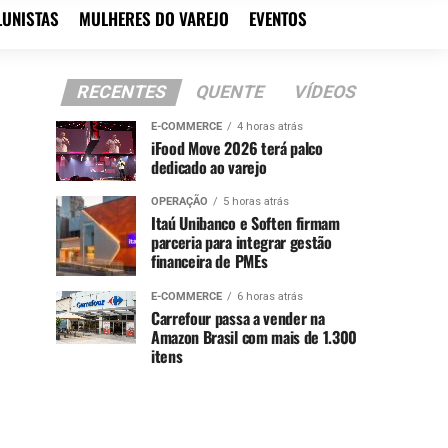
LUNISTAS
MULHERES DO VAREJO
EVENTOS
RECENTES
QUENTE
VÍDEOS
E-COMMERCE
4 horas atrás
iFood Move 2026 terá palco
dedicado ao varejo
OPERAÇÃO
5 horas atrás
Itaú Unibanco e Soften firmam
parceria para integrar gestão
financeira de PMEs
E-COMMERCE
6 horas atrás
Carrefour passa a vender na
Amazon Brasil com mais de 1.300
itens