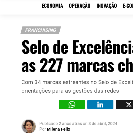
ECONOMIA
OPERAÇÃO
INOVAÇÃO
E-C
FRANCHISING
Selo de Excelênc
as 227 marcas c
Com 34 marcas estreantes no Selo de Excelên
orientações para as gestões das redes
WhatsAp
Li
Publicado
2 anos atrás
on
3 de abril, 2024
Por
Milena Felix