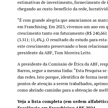
estimativas de investimento, fornecimento de 
chegando ao custo-benefício da rede, lucrativi
“É com grande alegria que anunciamos as marca
em Franchising. Em 2023, vivemos um ano em q
crescimento tanto em faturamento (R$ 240,661
(3.311; 11,4%,). O resultado do estudo para est
este crescimento preservando o bom relacionam
presidente da ABF, Tom Moreira Leite.
A presidente da Comissão de Ética da ABF, res
Barros, segue a mesma linha: “Esta Pesquisa s
das redes. Isto porque, identifica de forma isen
pontos de atenção a serem trabalhados, aprimo
como abrindo caminho para a obtenção de melh
Veja a lista completa (em ordem alfabéti
Excelência em Franchising ABF 2024