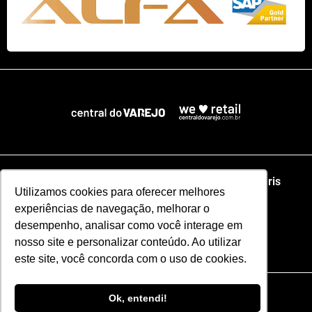
Home
NRF
NRA Chicago
NRF Paris
Utilizamos cookies para oferecer melhores
experiências de navegação, melhorar o
Web Summit Lisboa
Web Summit Rio
desempenho, analisar como você interage em
nosso site e personalizar conteúdo. Ao utilizar
Especial NRF2026
este site, você concorda com o uso de cookies.
Razão Social: CENTRAL DO VAREJO LTDA
Ok, entendi!
CNPJ: 51.110.853/0001-17