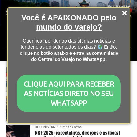
Você é APAIXONADO pelo
mundo do varejo?
Quer ficar por dentro das últimas notícias e
tendências do setor todos os dias?
Então,
clique no botão abaixo e entre na comunidade
do Central do Varejo no WhatsApp
.
COLUNISTAS
8 meses atrás
Expectativas para NRF 2026: do omnichannel à
urgência da experiência frictionless
CLIQUE AQUI PARA RECEBER
AS NOTÍCIAS DIRETO NO SEU
INSTITUCIONAL
8 meses atrás
WHATSAPP
NRF 2026 com a Central do Varejo: o ecossistema
que impulsiona a evolução do varejo brasileiro
COLUNISTAS
8 meses atrás
NRF 2026: expectativas, direções e as (boas)