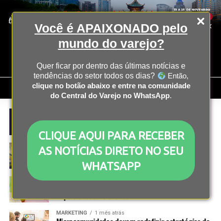
Você é APAIXONADO pelo
mundo do varejo?
Quer ficar por dentro das últimas notícias e
tendências do setor todos os dias?
Então,
clique no botão abaixo e entre na comunidade
do Central do Varejo no WhatsApp
.
MARKETING
3 semanas atrás
Stix lança identidade cultural após rebranding e
aquisição pela RD
CLIQUE AQUI PARA RECEBER
MARKETING
4 semanas atrás
AS NOTÍCIAS DIRETO NO SEU
Bets: Rio de Janeiro e Belo Horizonte proíbem
publicidades em locais públicos
WHATSAPP
MARKETING
4 semanas atrás
Copa do mundo: como o setor de sorvetes foi
impulsionado no evento?
MARKETING
1 mês atrás