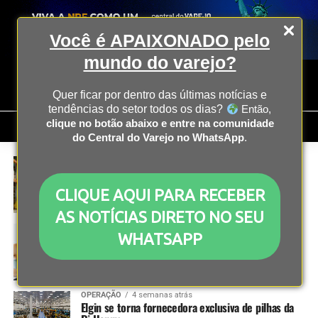
Você é APAIXONADO pelo
mundo do varejo?
Quer ficar por dentro das últimas notícias e
tendências do setor todos os dias?
Então,
clique no botão abaixo e entre na comunidade
do Central do Varejo no WhatsApp
.
OPERAÇÃO
4 semanas atrás
Atacado e Varejo: entenda as diferenças e a
importância no mercado
CLIQUE AQUI PARA RECEBER
AS NOTÍCIAS DIRETO NO SEU
COMPORTAMENTO
4 semanas atrás
WHATSAPP
Consumidores buscam marcas que apoiam sua
reinvenção, diz dentsu
OPERAÇÃO
4 semanas atrás
Elgin se torna fornecedora exclusiva de pilhas da