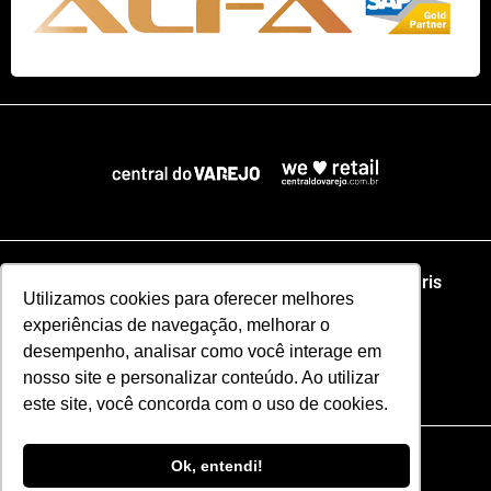
Home
NRF
NRA Chicago
NRF Paris
Utilizamos cookies para oferecer melhores
experiências de navegação, melhorar o
Web Summit Lisboa
Web Summit Rio
desempenho, analisar como você interage em
nosso site e personalizar conteúdo. Ao utilizar
Especial NRF2026
este site, você concorda com o uso de cookies.
Razão Social: CENTRAL DO VAREJO LTDA
Ok, entendi!
CNPJ: 51.110.853/0001-17